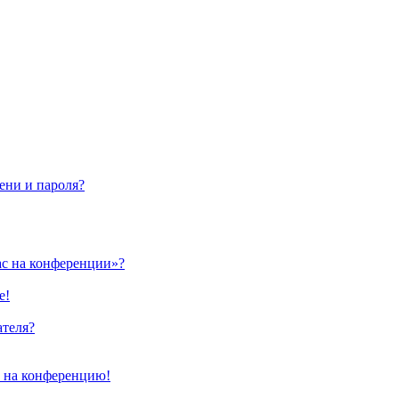
ени и пароля?
ас на конференции»?
е!
ателя?
и на конференцию!