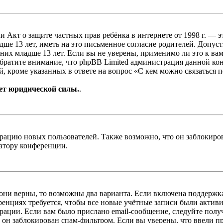
, или Акт о защите частных прав ребёнка в интернете от 1998 г.
е 13 лет, иметь на это письменное согласие родителей. Допус
х младше 13 лет. Если вы не уверены, применимо ли это к вам
Обратите внимание, что phpBB Limited администрация данной к
, кроме указанных в ответе на вопрос «С кем можно связаться 
ет юридической силы.
.
цию новых пользователей. Также возможно, что он заблокирова
ратору конференции.
 они верны, то возможны два варианта. Если включена поддержка
енциях требуется, чтобы все новые учётные записи были актив
трации. Если вам было прислано email-сообщение, следуйте пол
 он заблокирован спам-фильтром. Если вы уверены, что ввели пр