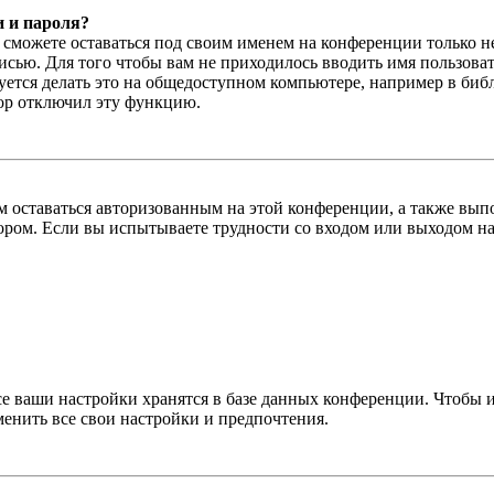
и и пароля?
ы сможете оставаться под своим именем на конференции только н
писью. Для того чтобы вам не приходилось вводить имя пользова
тся делать это на общедоступном компьютере, например в библи
тор отключил эту функцию.
вам оставаться авторизованным на этой конференции, а также в
ром. Если вы испытываете трудности со входом или выходом на
се ваши настройки хранятся в базе данных конференции. Чтобы 
менить все свои настройки и предпочтения.