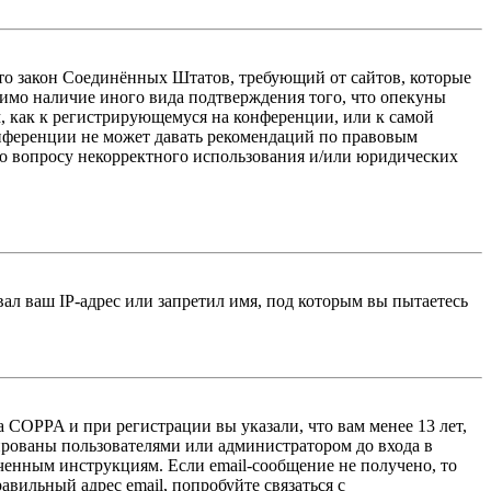
 — это закон Соединённых Штатов, требующий от сайтов, которые
тимо наличие иного вида подтверждения того, что опекуны
, как к регистрирующемуся на конференции, или к самой
онференции не может давать рекомендаций по правовым
по вопросу некорректного использования и/или юридических
л ваш IP-адрес или запретил имя, под которым вы пытаетесь
 COPPA и при регистрации вы указали, что вам менее 13 лет,
ированы пользователями или администратором до входа в
ученным инструкциям. Если email-сообщение не получено, то
авильный адрес email, попробуйте связаться с