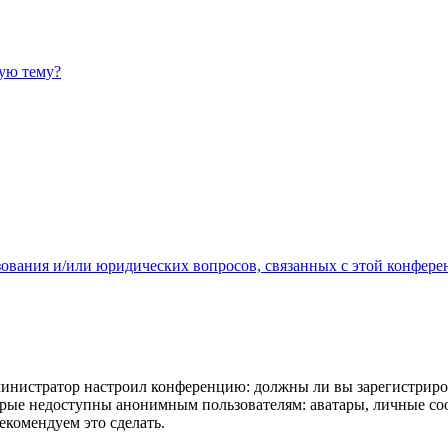
ную тему?
зования и/или юридических вопросов, связанных с этой конфере
администратор настроил конференцию: должны ли вы зарегистриро
рые недоступны анонимным пользователям: аватары, личные сообщ
екомендуем это сделать.